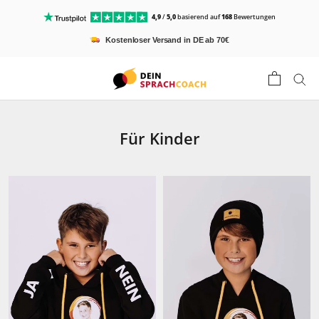
Direkt
4,9
/
5,0
basierend auf
168
Bewertungen
zum
Kostenloser Versand in DE ab 70€
Inhalt
Für Kinder